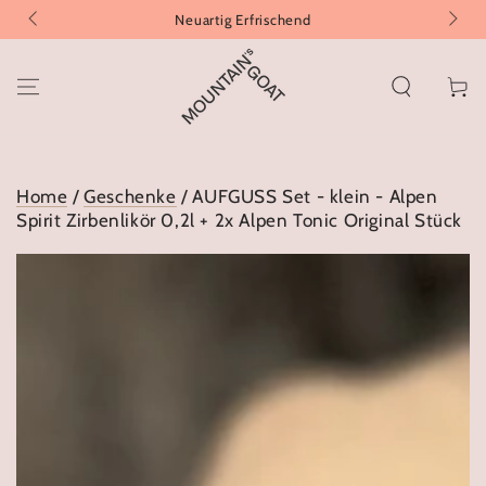
ZUM INHALT
Neuartig Erfrischend
SPRINGEN
Warenko
Home
/
Geschenke
/ AUFGUSS Set - klein - Alpen
Spirit Zirbenlikör 0,2l + 2x Alpen Tonic Original Stück
ZU DEN
PRODUKTINFORMATIONEN
SPRINGEN