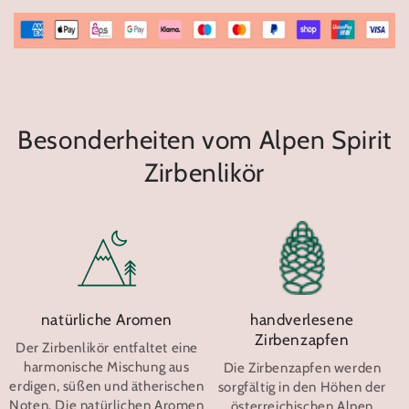
klein
klein
-
-
Alpen
Alpen
Spirit
Spirit
Zirbenlikör
Zirbenlikör
0,2l
0,2l
+
+
Besonderheiten vom Alpen Spirit
2x
2x
Alpen
Alpen
Zirbenlikör
Tonic
Tonic
Original
Original
Stück
Stück
natürliche Aromen
handverlesene
Zirbenzapfen
Der Zirbenlikör entfaltet eine
harmonische Mischung aus
Die Zirbenzapfen werden
erdigen, süßen und ätherischen
sorgfältig in den Höhen der
Noten. Die natürlichen Aromen
österreichischen Alpen