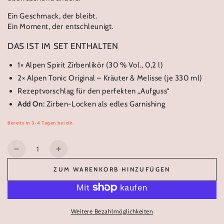
Ein Geschmack, der bleibt.
Ein Moment, der entschleunigt.
DAS IST IM SET ENTHALTEN
1× Alpen Spirit Zirbenlikör (30 % Vol., 0,2 l)
2× Alpen Tonic Original – Kräuter & Melisse (je 330 ml)
Rezeptvorschlag für den perfekten „Aufguss“
Add On:
Zirben-Locken als edles Garnishing
Bereits in 3-4 Tagen bei dir.
Anzahl
Verringere
Erhöhe
die
die
ZUM WARENKORB HINZUFÜGEN
Menge
Menge
für
für
AUFGUSS
AUFGUSS
Set
Set
Weitere Bezahlmöglichkeiten
-
-