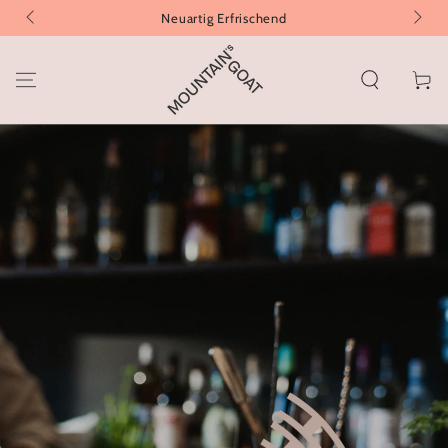
ZUM INHALT
Neuartig Erfrischend
SPRINGEN
Warenko