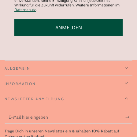
einverstanden. Meine Einwilligung kann ich jederzeit mit
Wirkung für die Zukunft widerrufen. Weitere Informationen im
Datenschutz
.
ANMELDEN
ALLGEMEIN
INFORMATION
NEWSLETTER ANMELDUNG
E-
Mail
Trage Dich in unseren Newsletter ein & erhalten 10% Rabatt auf
hier
Deinen ersten Einkauf.