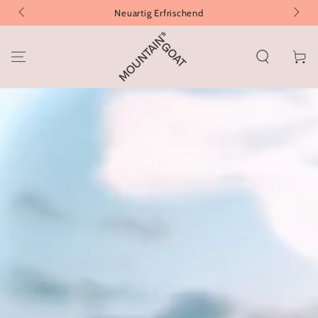
ZUM INHALT
Neuartig Erfrischend
SPRINGEN
Warenko