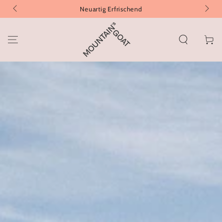
ZUM INHALT
Neuartig Erfrischend
SPRINGEN
Warenko