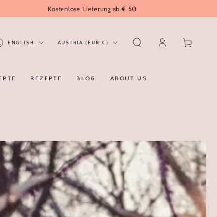
Kostenlose Lieferung ab € 50
Log
anguage
Country/region
Cart
ENGLISH
AUSTRIA (EUR €)
in
EPTE
REZEPTE
BLOG
ABOUT US