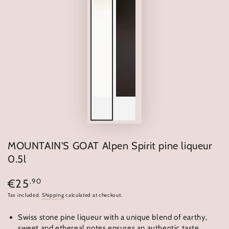
MOUNTAIN'S GOAT Alpen Spirit pine liqueur
0.5l
Regular
,90
€25
price
Tax included.
Shipping
calculated at checkout.
Swiss stone pine liqueur with a unique blend of earthy,
sweet and ethereal notes ensures an authentic taste