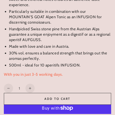
experience.
Particularly suitable in combination with our
MOUNTAIN'S GOAT Alpen Tonic as an INFUSION for
discerning connoisseurs.
Handpicked Swiss stone pine from the Austrian Alps
guarantee a unique enjoyment as a digestif or as a regional
aperitif AUFGUSS.
Made with love and care in Austria.
30% vol. ensures a balanced strength that brings out the
aromas perfectly.
500ml - ideal for 10 aperitifs INFUSION.
With you in just 3-5 working days.
Quantity
Decrease
Increase
quantity
quantity
ADD TO CART
for
for
MOUNTAIN&#39;S
MOUNTAIN&#39;S
GOAT
GOAT