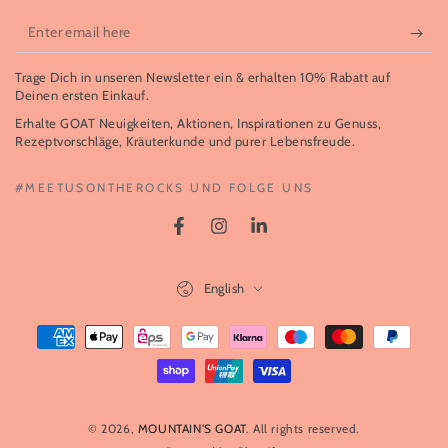
Enter
email
Trage Dich in unseren Newsletter ein & erhalten 10% Rabatt auf
here
Deinen ersten Einkauf.
Erhalte GOAT Neuigkeiten, Aktionen, Inspirationen zu Genuss,
Rezeptvorschläge, Kräuterkunde und purer Lebensfreude.
#MEETUSONTHEROCKS UND FOLGE UNS
Facebook
Instagram
LinkedIn
Language
English
Payment
methods
© 2026,
MOUNTAIN'S GOAT
. All rights reserved.