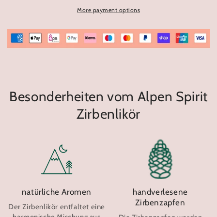
Alpen
Alpen
More payment options
Spirit
Spirit
pine
pine
liqueur
liqueur
0.5l
0.5l
Besonderheiten vom Alpen Spirit
Zirbenlikör
natürliche Aromen
handverlesene
Zirbenzapfen
Der Zirbenlikör entfaltet eine